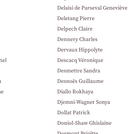
Delaisi de Parseval Geneviève
Deletang Pierre
Delpech Claire
Dennery Charles
Dervaux Hippolyte
hel
Descacq Véronique
Desmettre Sandra
m
Desnoës Guillaume
me
Diallo Rokhaya
Djemni-Wagner Sonya
Dollat Patrick
Doniol-Shaw Ghislaine
Dormont Brigitte