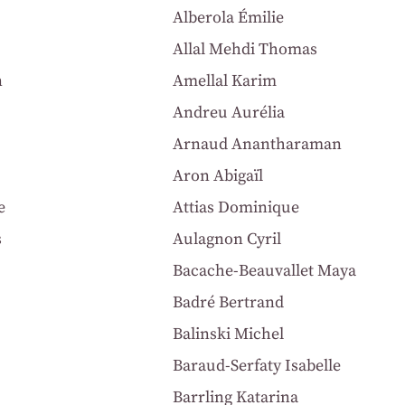
Alberola Émilie
Allal Mehdi Thomas
n
Amellal Karim
Andreu Aurélia
Arnaud Anantharaman
Aron Abigaïl
e
Attias Dominique
s
Aulagnon Cyril
Bacache-Beauvallet Maya
Badré Bertrand
Balinski Michel
Baraud-Serfaty Isabelle
Barrling Katarina