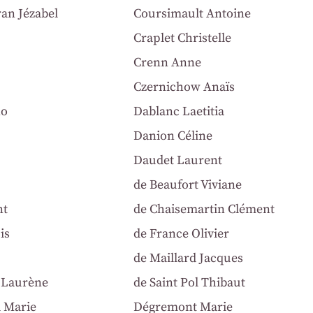
an Jézabel
Coursimault Antoine
Craplet Christelle
Crenn Anne
Czernichow Anaïs
no
Dablanc Laetitia
Danion Céline
Daudet Laurent
de Beaufort Viviane
nt
de Chaisemartin Clément
is
de France Olivier
de Maillard Jacques
y Laurène
de Saint Pol Thibaut
 Marie
Dégremont Marie