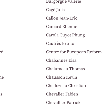
Burgorgue Valérie
Cagé Julia
Callon Jean-Eric
Caniard Etienne
Carola Guyot Phung
Cautrès Bruno
rd
Center for European Reform
Chabannes Elsa
Chalumeau Thomas
ne
Chausson Kevin
Chedozeau Christian
is
Chevalier Fabien
Chevallier Patrick