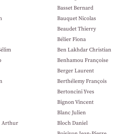
Basset Bernard
n
Bauquet Nicolas
Beaudet Thierry
Bélier Fiona
Sélim
Ben Lakhdar Christian
b
Benhamou Françoise
Berger Laurent
n
Berthélemy François
Bertoncini Yves
Bignon Vincent
Blanc Julien
s Arthur
Bloch Daniel
Boisivon Jean-Pierre