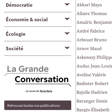
Démocratie
Akkari Maya
Allaire Thomas
Économie & social
Amalric Benjami
André Fabrice
Écologie
Arbouet Bruno
Société
Arnov Maud
Askenazy Philipp
Auduc Jean-Loui
Aveline Valérie
Badinter Robert
Bajolle Hadrien
Baranger Denis
Retrouvez toutes nos publications
Bargès Élisabeth