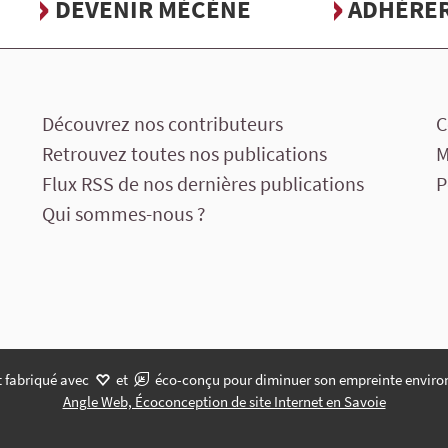
DEVENIR MÉCÈNE
ADHÉRE
Découvrez nos contributeurs
C
Retrouvez toutes nos publications
M
Flux RSS de nos dernières publications
P
Qui sommes-nous ?
t fabriqué avec
et
éco-conçu pour diminuer son empreinte enviro
Angle Web, Écoconception de site Internet en Savoie