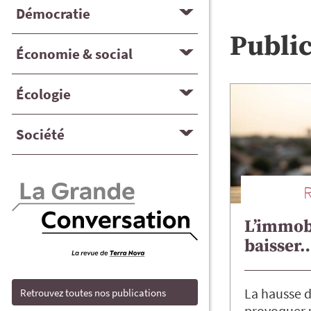
Démocratie
Publi
Économie & social
Écologie
Société
L’immobi
baisser…
La hausse d
Retrouvez toutes nos publications
provoquer 