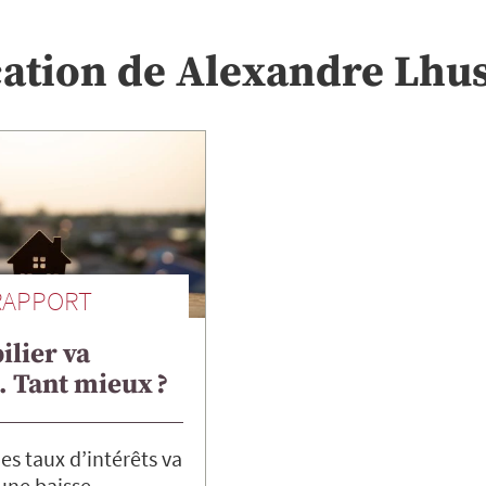
cation de
Alexandre
Lhus
RAPPORT
lier va
 Tant mieux ?
es taux d’intérêts va
une baisse