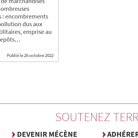
n de marchandises
 nombreuses
s : encombrements
pollution dus aux
ilitaires, emprise au
trepôts…
Publié le
26 octobre 2022
SOUTENEZ TERR
DEVENIR MÉCÈNE
ADHÉRE