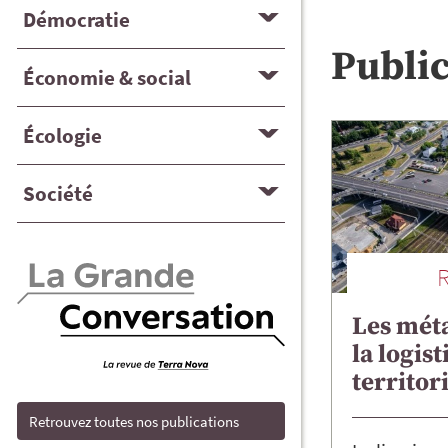
Démocratie
Publi
Économie & social
Écologie
Société
Les mét
la logis
territor
Retrouvez toutes nos publications