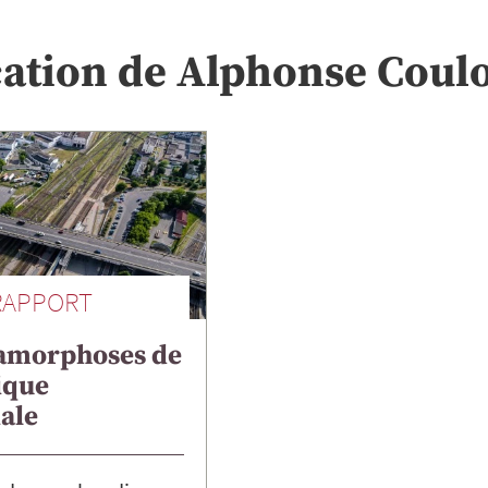
cation de
Alphonse
Coulo
RAPPORT
amorphoses de
tique
iale