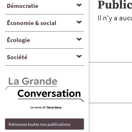
Publi
Démocratie
Il n'y a au
Économie & social
Écologie
Société
Retrouvez toutes nos publications