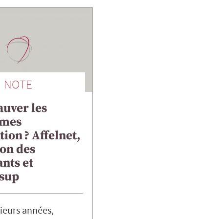
NOTE
auver les
hmes
tion ? Affelnet,
ion des
nts et
sup
ieurs années,