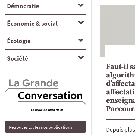
Démocratie
Économie & social
Écologie
Société
Faut-il s
algorit
d’affecta
affectat
enseigna
Parcour
Retrouvez toutes nos publications
Depuis plus