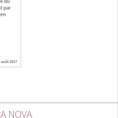
ve du
t par
 en
 août 2017
A NOVA