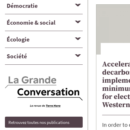
Démocratie
Économie & social
Écologie
Société
Acceler
decarbo
impleme
minimu
for elect
Western
Retrouvez toutes nos publications
In order to