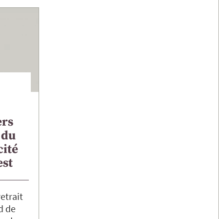
ers
 du
cité
est
etrait
d de