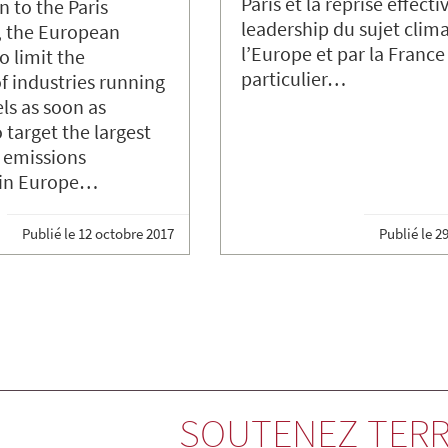
Paris et la reprise effecti
n to the Paris
leadership du sujet clima
 the European
l’Europe et par la France
o limit the
particulier…
f industries running
els as soon as
 target the largest
f emissions
 in Europe…
Publié le
12 octobre 2017
Publié le
29
SOUTENEZ TERR