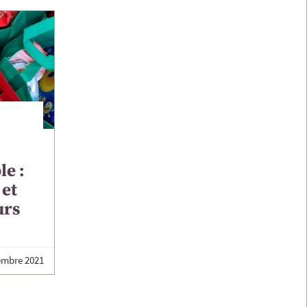
le :
 et
urs
embre 2021