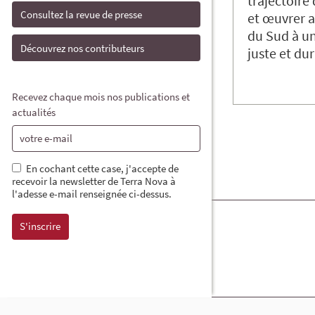
trajectoire
Consultez la revue de presse
et œuvrer a
du Sud à u
Découvrez nos contributeurs
juste et dur
Recevez chaque mois nos publications et
actualités
En cochant cette case, j'accepte de
recevoir la newsletter de Terra Nova à
l'adesse e-mail renseignée ci-dessus.