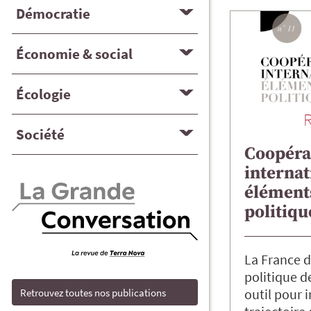
Démocratie
Économie & social
Écologie
Société
Coopéra
internat
élément
politiqu
La France d
politique d
outil pour i
Retrouvez toutes nos publications