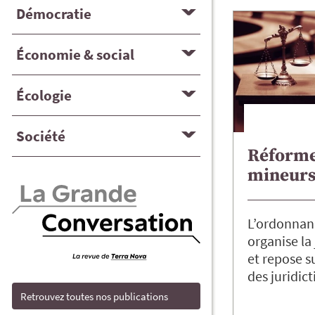
Démocratie
Économie & social
Écologie
Société
Réformer
mineur
L’ordonnanc
organise la
et repose su
des juridic
Retrouvez toutes nos publications