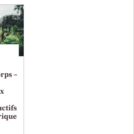
orps –
ux
ctifs
rique