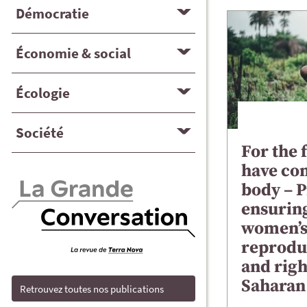
Démocratie
Économie & social
Écologie
Société
For the 
have con
body – 
ensuring
women’s
reprodu
and righ
Saharan
Retrouvez toutes nos publications