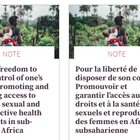
NOTE
NOTE
freedom to
Pour la liberté de
trol of one’s
disposer de son c
Promoting and
Promouvoir et
 access to
garantir l’accès a
 sexual and
droits et à la santé
ctive health
sexuels et reprodu
ts in sub-
des femmes en Af
 Africa
subsaharienne