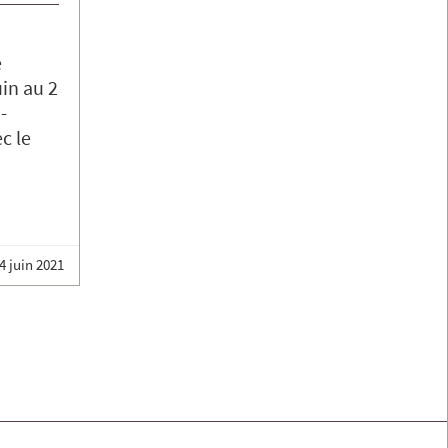
e
uin au 2
-
c le
4 juin 2021