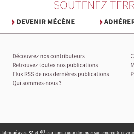
SOUTENEZ TERR
DEVENIR MÉCÈNE
ADHÉRE
Découvrez nos contributeurs
C
Retrouvez toutes nos publications
M
Flux RSS de nos dernières publications
P
Qui sommes-nous ?
t fabriqué avec
et
éco-conçu pour diminuer son empreinte enviro