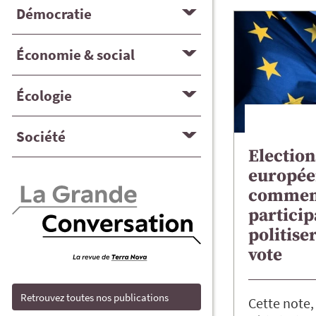
Démocratie
Économie & social
Écologie
Société
Election
europée
comment
particip
politise
vote
Retrouvez toutes nos publications
Cette note