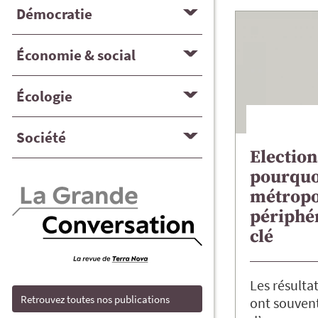
Démocratie
Économie & social
Écologie
Société
Election
pourquoi
métropo
périphér
clé
Les résulta
Retrouvez toutes nos publications
ont souvent