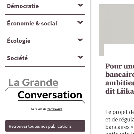
Démocratie
Économie & social
Écologie
Société
Pour un
bancaire
ambitieu
dit Liik
Le projet d
et de régula
bancaires »
Retrouvez toutes nos publications