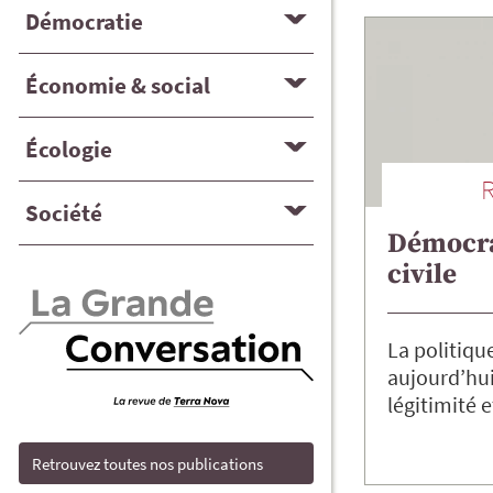
Démocratie
Économie & social
Écologie
Société
Démocrat
civile
La politiqu
aujourd’hui
légitimité 
Retrouvez toutes nos publications