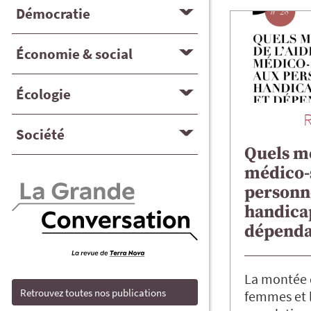
Démocratie
Économie & social
Écologie
Société
Quels mé
médico-
personn
handica
dépenda
La montée d
Retrouvez toutes nos publications
femmes et l