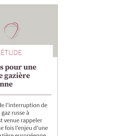
ÉTUDE
s pour une
e gazière
enne
e l’interruption de
 gaz russe à
st venue rappeler
e fois l’enjeu d’une
azière européenne.