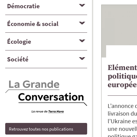
Démocratie
Économie & social
Écologie
Société
Elément
politiqu
europé
L’annonce d
livraison du
l’Ukraine e
une nouvell
Retrouvez toutes nos publications
politique g