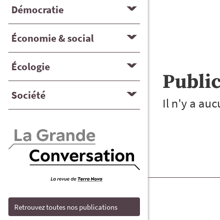
Démocratie
Économie & social
Écologie
Publi
Société
Il n'y a au
Retrouvez toutes nos publications