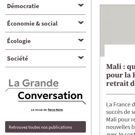
Démocratie
Économie & social
Écologie
Société
Mali : q
pour la 
retrait 
La France d
succès de s
Mali pour r
nouvelles b
Retrouvez toutes nos publications
avec le cont