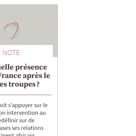
NOTE
uelle présence
France après le
des troupes ?
oit s’appuyer sur le
on intervention au
edéfinir sur de
ases ses relations
inent africain.