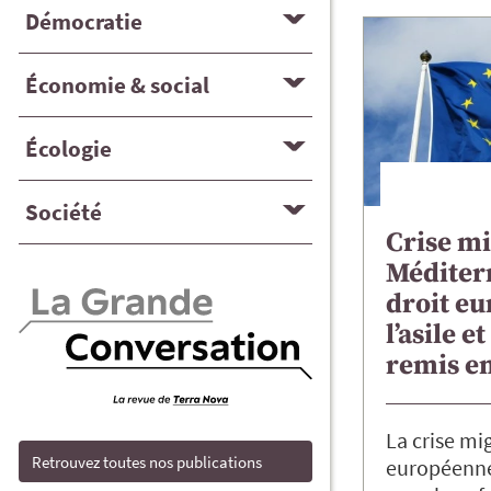
Démocratie
Économie & social
Écologie
Société
Crise mi
Méditer
droit e
l’asile e
remis e
La crise mi
Retrouvez toutes nos publications
européenne 