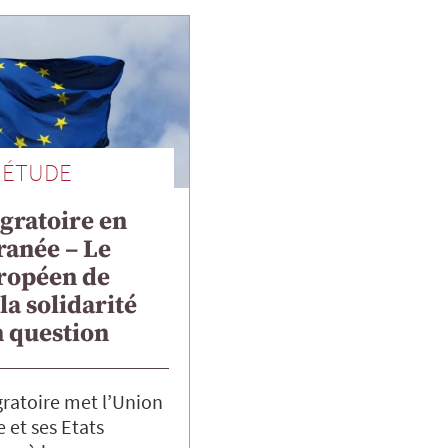
ÉTUDE
gratoire en
ranée – Le
uropéen de
t la solidarité
n question
gratoire met l’Union
et ses Etats