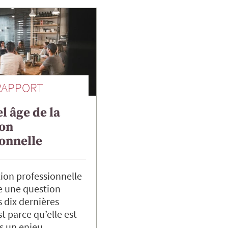
RAPPORT
l âge de la
on
onnelle
tion professionnelle
e une question
s dix dernières
t parce qu’elle est
is un enjeu