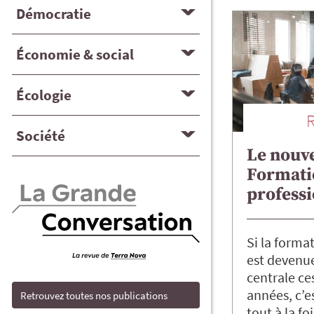
Démocratie
Économie & social
Écologie
Société
Le nouve
Formati
professi
Si la forma
est devenu
centrale ce
années, c’es
Retrouvez toutes nos publications
tout à la fo