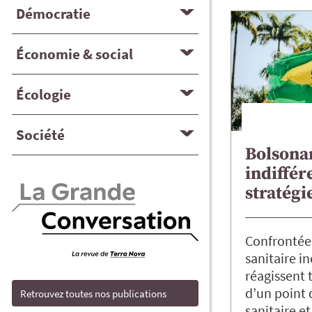
Démocratie
Économie & social
Écologie
Société
Bolsonar
indiffér
stratégi
Confrontées
sanitaire in
réagissent 
d’un point
Retrouvez toutes nos publications
sanitaire et