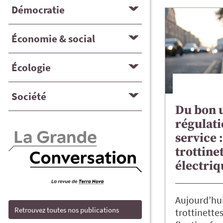
Démocratie
Économie & social
Écologie
Société
Du bon u
régulati
service :
trottine
électriq
Aujourd’hui
Retrouvez toutes nos publications
trottinettes