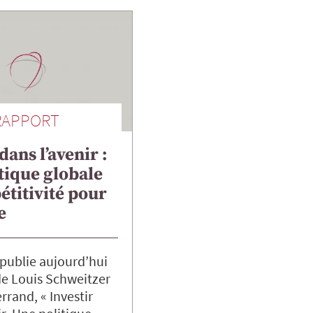
RAPPORT
dans l’avenir :
tique globale
titivité pour
e
publie aujourd’hui
de Louis Schweitzer
errand, « Investir