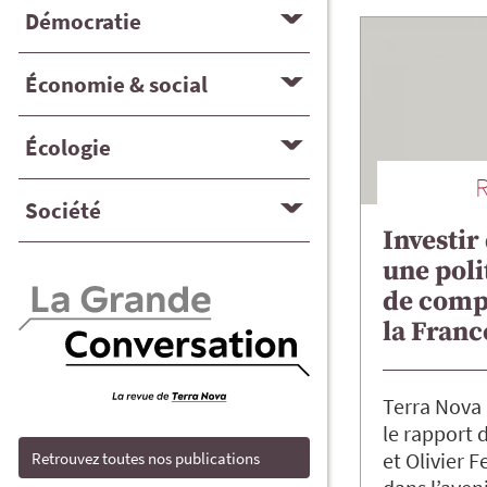
Démocratie
Économie & social
Écologie
Société
Investir 
une poli
de compé
la Franc
Terra Nova 
le rapport 
et Olivier F
Retrouvez toutes nos publications