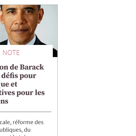
NOTE
ion de Barack
défis pour
ue et
ives pour les
ns
cale, réforme des
ubliques, du