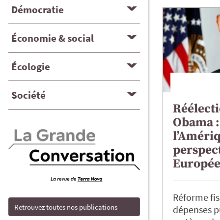
Démocratie
Économie & social
Écologie
Société
Réélect
Obama : 
l’Amériq
perspect
Europée
Réforme fis
Retrouvez toutes nos publications
dépenses p