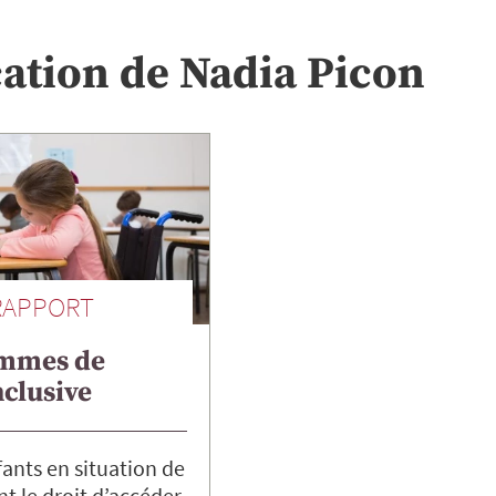
cation de
Nadia
Picon
RAPPORT
emmes de
nclusive
fants en situation de
t le droit d’accéder