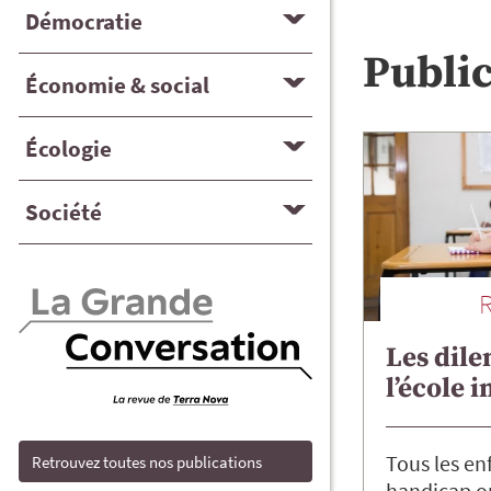
Démocratie
Publi
Économie & social
Écologie
Société
Les dil
l’école i
Tous les en
Retrouvez toutes nos publications
handicap on