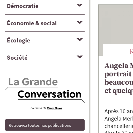
Démocratie
Économie & social
Écologie
Société
Angela 
portrait
beaucoup
et quelq
Après 16 an
Angela Merk
chancelleri
Retrouvez toutes nos publications