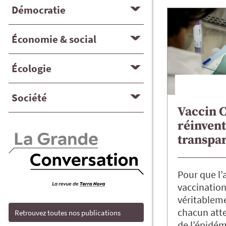
Démocratie
Économie & social
Écologie
Société
Vaccin C
réinvent
transpa
Pour que l’a
vaccination
véritableme
chacun atte
Retrouvez toutes nos publications
de l’épidé