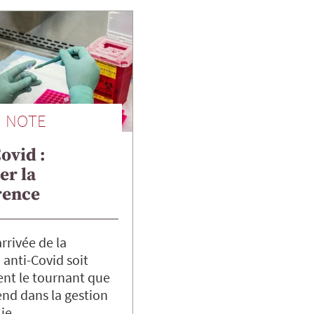
NOTE
ovid :
er la
rence
rrivée de la
 anti-Covid soit
nt le tournant que
nd dans la gestion
mie…