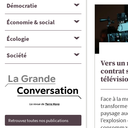
Démocratie
Économie & social
Écologie
Société
Vers un
contrat 
télévisi
Face à la m
transforme 
paysage aud
l’explosion 
Retrouvez toutes nos publications
consommat