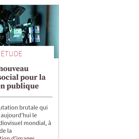
ÉTUDE
 nouveau
social pour la
on publique
utation brutale qui
aujourd’hui le
iovisuel mondial, à
de la
ion d’images…