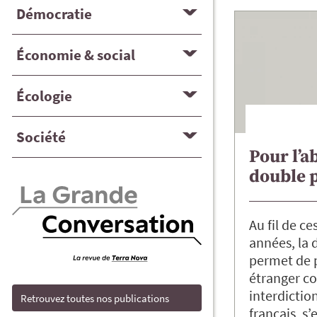
Démocratie
Économie & social
Écologie
Société
Pour l’a
double 
Au fil de ce
années, la 
permet de 
étranger 
interdiction
Retrouvez toutes nos publications
français, s