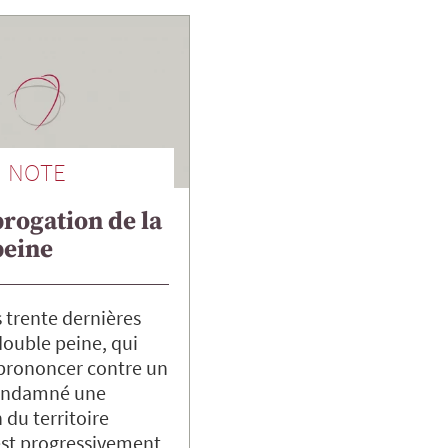
NOTE
brogation de la
peine
s trente dernières
double peine, qui
prononcer contre un
condamné une
 du territoire
’est progressivement