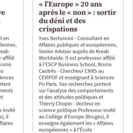
« l’Europe » 20 ans
ve
après le « non » : sortir
d
du déni et des
crispations
t en
Yves
Bertoncini
Consultant en
péennes,
Affaires publiques et européennes,
reab
Senior Advisor auprès de Kreab
affilié
Worldwide. Il est professeur affilié
Bruno
à l’ESCP Business School
Bruno
au
Cautrès
Chercheur CNRS au
iences
CEVIPOF et enseignant à Sciences
rtent
Po Paris. Ses recherches portent
ements
sur l’analyse des comportements
et des attitudes politiques
n
Thierry
Chopin
docteur en
 invité
science politique Professeur invité
, il
au Collège d’Europe (Bruges), il
faires
enseigne également les « Affaires
européennes » à l'École