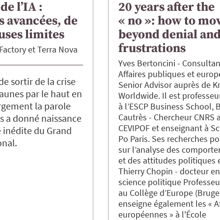
de l’IA :
20 years after the
s avancées, de
« no »: how to mo
ses limites
beyond denial an
frustrations
Factory
Terra Nova
Yves
Bertoncini
Consultan
Affaires publiques et euro
e sortir de la crise
Senior Advisor auprès de K
Jaunes par le haut en
Worldwide. Il est professeur 
rgement la parole
à l’ESCP Business School
Cautrès
Chercheur CNRS 
is a donné naissance
CEVIPOF et enseignant à Sc
ve inédite du Grand
Po Paris. Ses recherches po
onal.
sur l’analyse des comport
et des attitudes politiques
Thierry
Chopin
docteur e
science politique Professeur
au Collège d’Europe (Bruges)
enseigne également les « Af
européennes » à l'École