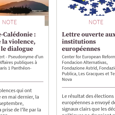
NOTE
NOTE
-Calédonie :
Lettre ouverte au
e la violence,
institutions
le dialogue
européennes
ert
Pseudonyme d'un
Center for European Refor
Affaires publiques à
Fondacion Alternativas
Paris 1 Panthéon-
Fondazione Astrid
Fondazi
Publica
Les Gracques
Te
Nova
iolences qui ont
Le résultat des élections
e en mai dernier, la
européennes a envoyé d
 septembre,
signaux clairs que les dé
 prise de l’île par la