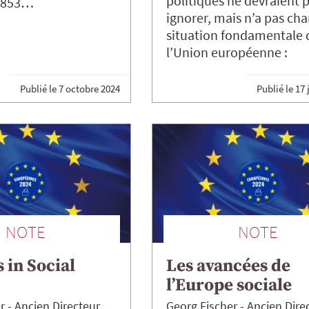
politiques ne devraient 
 1853…
ignorer, mais n’a pas cha
situation fondamentale 
l’Union européenne :
Publié le
7 octobre 2024
Publié le
17 
NOTE
NOTE
 in Social
Les avancées de
l’Europe sociale
r
Ancien Directeur
Georg
Fischer
Ancien Dire