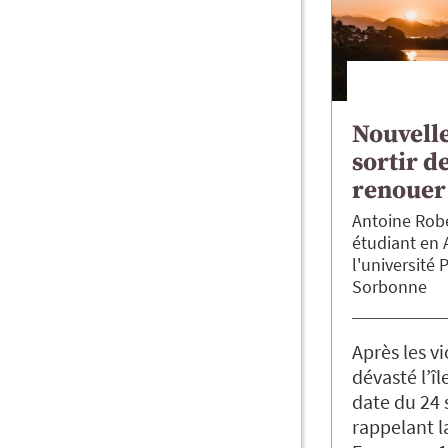
Nouvelle
sortir d
renouer 
Antoine
Rob
étudiant en 
l'université 
Sorbonne
Après les v
dévasté l’îl
date du 24
rappelant la