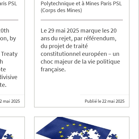
aris PSL
Polytechnique et à Mines Paris PSL
(Corps des Mines)
20th
Le 29 mai 2025 marque les 20
ion, by
ans du rejet, par référendum,
du projet de traité
 Treaty
constitutionnel européen – un
ch
choc majeur de la vie politique
ote
française.
ivisive
te.
2 mai 2025
Publié le
22 mai 2025