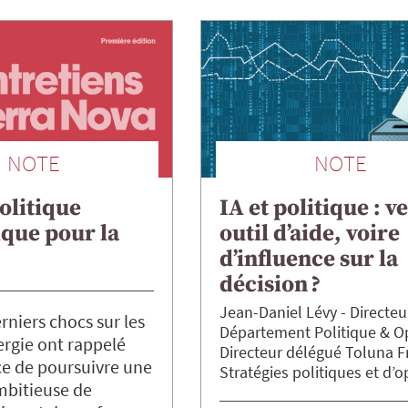
NOTE
NOTE
olitique
IA et politique : v
que pour la
outil d’aide, voire
d’influence sur la
décision ?
Jean-Daniel
Lévy
Directeu
rniers chocs sur les
Département Politique & O
nergie ont rappelé
Directeur délégué Toluna F
ce de poursuivre une
Stratégies politiques et d’o
mbitieuse de