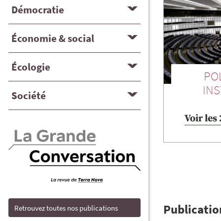
Démocratie
Économie & social
Écologie
PO
INS
Société
Voir les
Publicatio
Retrouvez toutes nos publications