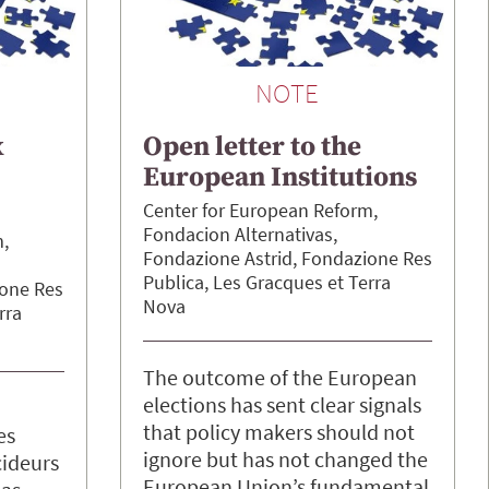
NOTE
x
Open letter to the
European Institutions
Center for European Reform
Fondacion Alternativas
m
Fondazione Astrid
Fondazione Res
Publica
Les Gracques
Terra
one Res
Nova
rra
The outcome of the European
elections has sent clear signals
that policy makers should not
es
ignore but has not changed the
cideurs
European Union’s fundamental