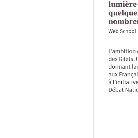
lumière 
quelque
nombreu
Web School 
L’ambition d
des Gilets 
donnant la
aux França
à l’initiati
Débat Nati