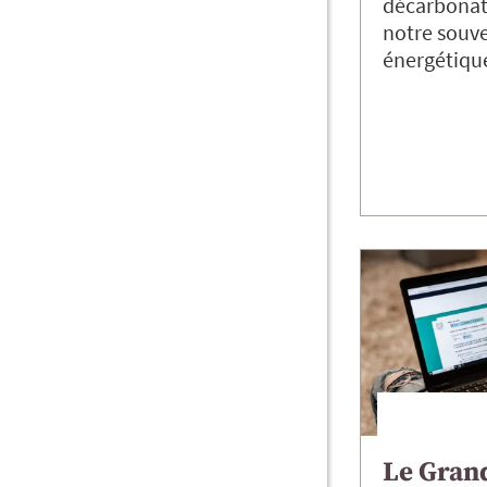
décarbonati
notre souv
énergétique
Le Grand