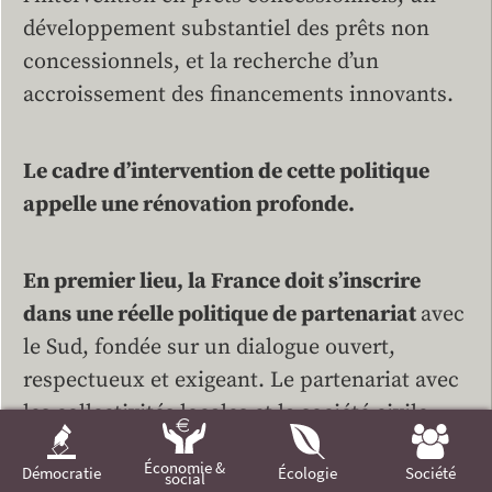
développement substantiel des prêts non
concessionnels, et la recherche d’un
accroissement des financements innovants.
Le cadre d’intervention de cette politique
appelle une rénovation profonde.
En premier lieu, la France doit s’inscrire
dans une réelle politique de partenariat
avec
le Sud, fondée sur un dialogue ouvert,
respectueux et exigeant. Le partenariat avec
les collectivités locales et la société civile
française doit également être renforcé, en
Économie &
Démocratie
Écologie
Société
finançant à la fois leur action de terrain,
social