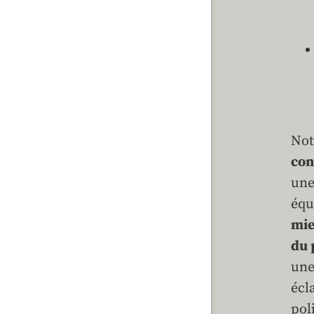
Not
con
une
équ
mie
du 
une
écl
pol