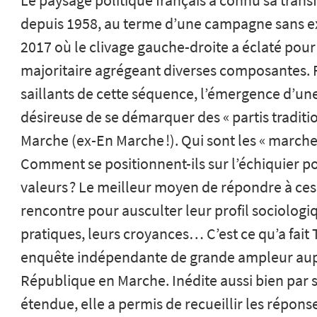
Le paysage politique français a connu sa trans
depuis 1958, au terme d’une campagne sans ex
2017 où le clivage gauche-droite a éclaté pou
majoritaire agrégeant diverses composantes. Pa
saillants de cette séquence, l’émergence d’un
désireuse de se démarquer des « partis traditi
Marche (ex-En Marche !). Qui sont les « marcheu
Comment se positionnent-ils sur l’échiquier pol
valeurs ? Le meilleur moyen de répondre à ces q
rencontre pour ausculter leur profil sociologiq
pratiques, leurs croyances… C’est ce qu’a fait
enquête indépendante de grande ampleur aup
République en Marche. Inédite aussi bien par 
étendue, elle a permis de recueillir les répons