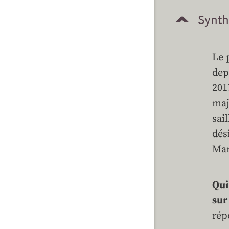
Synth
Le 
dep
201
maj
sai
dés
Mar
Qui
sur
rép