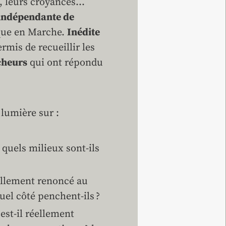
s, leurs croyances…
indépendante de
que en Marche.
Inédite
permis de recueillir les
cheurs
qui ont répondu
 lumière sur :
e quels milieux sont-ils
éellement renoncé au
uel côté penchent-ils ?
est-il réellement