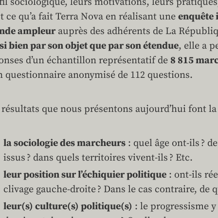
fil sociologique, leurs motivations, leurs pratique
st ce qu’a fait Terra Nova en réalisant une
enquête 
nde ampleur
auprès des adhérents de La Républi
si bien par son objet que par son étendue
, elle a 
onses d’un échantillon représentatif de
8 815 mar
n questionnaire anonymisé de 112 questions.
 résultats que nous présentons aujourd’hui font la
la sociologie des marcheurs
: quel âge ont-ils ? d
issus ? dans quels territoires vivent-ils ? Etc.
leur position sur l’échiquier politique
: ont-ils r
clivage gauche-droite ? Dans le cas contraire, de q
leur(s) culture(s) politique(s)
: le progressisme y 