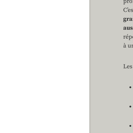
pro
C’e
gra
aus
rép
à u
Les