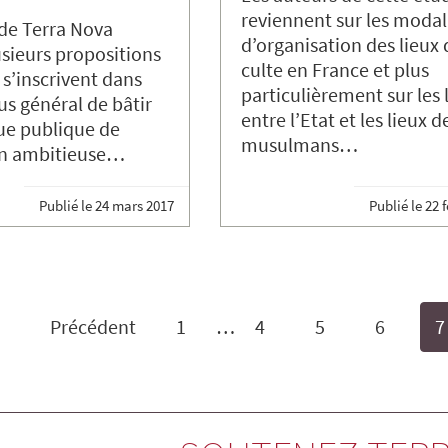
reviennent sur les modal
de Terra Nova
d’organisation des lieux 
sieurs propositions
culte en France et plus
 s’inscrivent dans
particulièrement sur les 
lus général de bâtir
entre l’Etat et les lieux d
ue publique de
musulmans…
ion ambitieuse…
Publié le
24 mars 2017
Publié le
22 f
Précédent
1
…
4
5
6
7