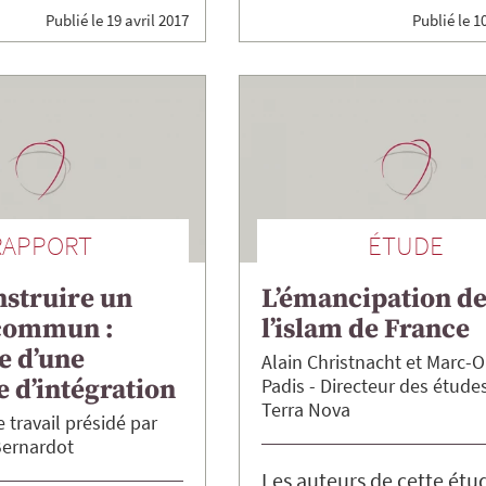
Publié le
19 avril 2017
Publié le
10
RAPPORT
ÉTUDE
nstruire un
L’émancipation d
commun :
l’islam de France
e d’une
Alain
Christnacht
Marc-Ol
e d’intégration
Padis
Directeur des étude
Terra Nova
 travail présidé par
Bernardot
Les auteurs de cette étu