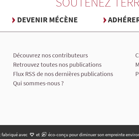
SOUTENEZ TERR
DEVENIR MÉCÈNE
ADHÉRE
Découvrez nos contributeurs
C
Retrouvez toutes nos publications
M
Flux RSS de nos dernières publications
P
Qui sommes-nous ?
t fabriqué avec
et
éco-conçu pour diminuer son empreinte enviro