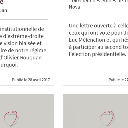
e
Directeur des études de T
Nova
uan
Une lettre ouverte à cell
institutionnelle de
ceux qui ont voté pour J
e d’extrême-droite
Luc Mélenchon et qui hé
 vision biaisée et
à participer au second t
ire de notre régime.
l’élection présidentielle.
d’Olivier Rouquan
ourquoi.
Publié le
28 avril 2017
Publié le
27