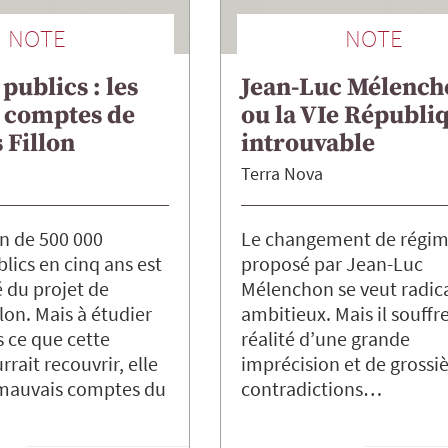
NOTE
NOTE
publics : les
Jean-Luc Mélench
 comptes de
ou la VIe Républi
 Fillon
introuvable
Terra Nova
n de 500 000
Le changement de régi
lics en cinq ans est
proposé par Jean-Luc
é du projet de
Mélenchon se veut radica
lon. Mais à étudier
ambitieux. Mais il souffr
s ce que cette
réalité d’une grande
rait recouvrir, elle
imprécision et de grossi
s mauvais comptes du
contradictions…