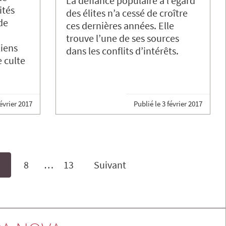
La défiance populaire à l’égard
ités
des élites n’a cessé de croître
de
ces dernières années. Elle
trouve l’une de ses sources
liens
dans les conflits d’intérêts.
e culte
évrier 2017
Publié le
3 février 2017
8
…
13
Suivant