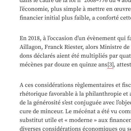
dans le cadre de la loi n° 2008–776 du 4 a
l’économie, plus simple à mettre en œuvre
financier initial plus faible, a conforté cet
En 2018, à l’occasion d’un évènement qui fai
Aillagon, Franck Riester, alors Ministre de l
dons déclarés aient été multipliés par quat
mécènes par douze en quinze ans
[3]
, attes
A ces considérations règlementaires et fisc
rhétorique favorable à la philanthropie et
de la générosité s’est conjuguée avec l’obje
cure de minceur. Le mécénat a été vu co
substitut utile et « moderne » aux finance
diverses considérations économiques ou sen