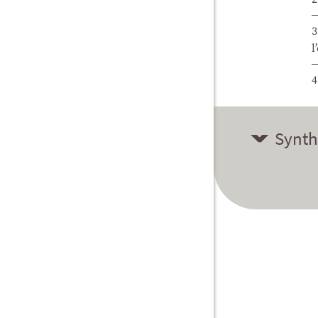
3
l
4
Synth