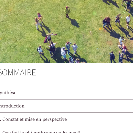
SOMMAIRE
ynthèse
ntroduction
. Constat et mise en perspective
. Que fait la philanthropie en France ?