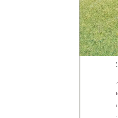
S
I
1
2