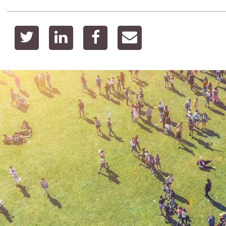
twitter
linkedin
facebook
email