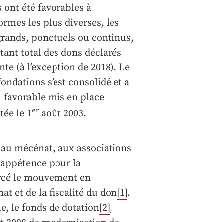
 ont été favorables à
ormes les plus diverses, les
grands, ponctuels ou continus,
tant total des dons déclarés
te (à l’exception de 2018). Le
fondations s’est consolidé et a
al favorable mis en place
er
tée le 1
août 2003.
e au mécénat, aux associations
e appétence pour la
orcé le mouvement en
t et de la fiscalité du don
[1]
.
e, le fonds de dotation
[2]
,