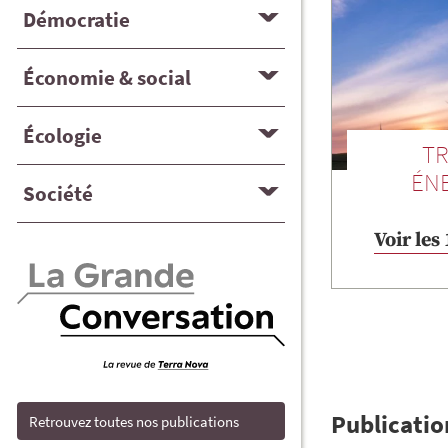
Démocratie
Économie & social
Écologie
TR
ÉN
Société
Voir les
Publicatio
Retrouvez toutes nos publications