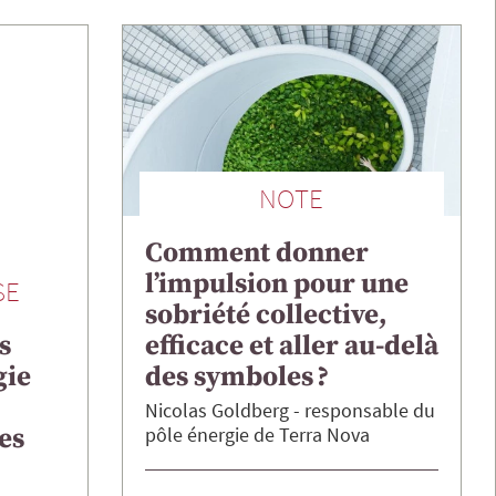
NOTE
Comment donner
l’impulsion pour une
SE
sobriété collective,
efficace et aller au-delà
s
des symboles ?
gie
Nicolas
Goldberg
responsable du
pôle énergie de Terra Nova
es