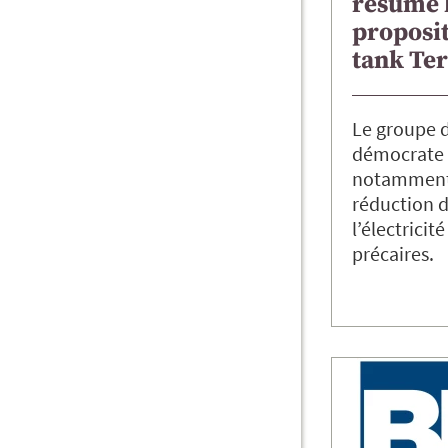
résume 
proposit
tank Te
Le groupe d
démocrate 
notamment 
réduction d
l’électricité
précaires.