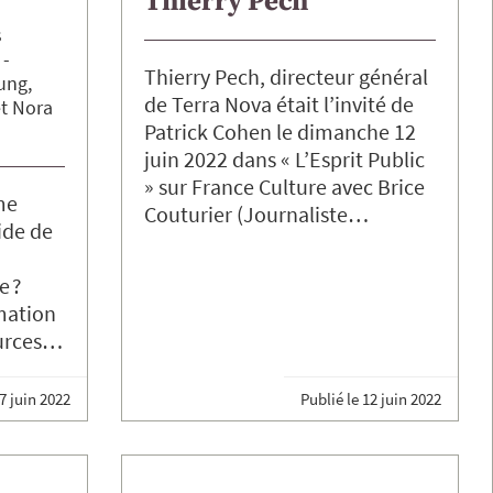
Thierry Pech
s
Thierry Pech, directeur général
ung
de Terra Nova était l’invité de
Nora
Patrick Cohen le dimanche 12
juin 2022 dans « L’Esprit Public
» sur France Culture avec Brice
me
Couturier (Journaliste…
ide de
e ?
mation
ources…
7 juin 2022
Publié le
12 juin 2022