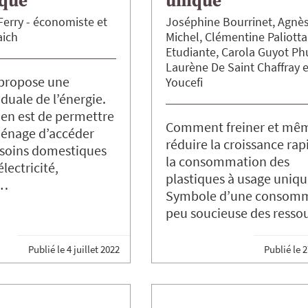
que
unique
Ferry
économiste
Joséphine
Bourrinet
Agnè
ich
Michel
Clémentine
Paliotta
Etudiante
Carola
Guyot Ph
Laurène
De Saint Chaffray
 propose une
Youcefi
 duale de l’énergie.
 en est de permettre
Comment freiner et mê
énage d’accéder
réduire la croissance rap
esoins domestiques
la consommation des
électricité,
plastiques à usage uniqu
)…
Symbole d’une consom
peu soucieuse des ress
Publié le
4 juillet 2022
Publié le
2