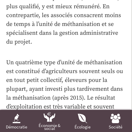
plus qualifié, y est mieux rémunéré. En
contrepartie, les associés consacrent moins
de temps à l’unité de méthanisation et se
spécialisent dans la gestion administrative
du projet.
Un quatrième type d’unité de méthanisation
est constitué d’agriculteurs souvent seuls ou
en tout petit collectif, éleveurs pour la
plupart, ayant investi plus tardivement dans
la méthanisation (après 2015). Le résultat
d’exploitation est très variable et souvent
négatif. Le coût de l’investissement est plus
élevé que dans le premier modèle en raison
Économie &
Démocratie
Écologie
Société
social