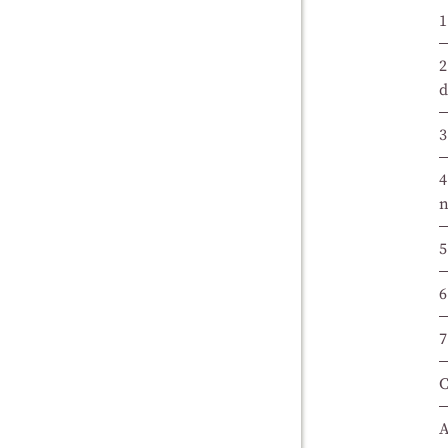
1
2
d
3
4
n
5
6
7
C