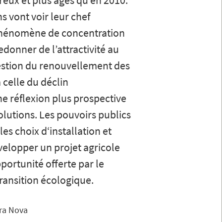
eux et plus âgés qu’en 2010.
s vont voir leur chef
n phénomène de concentration
edonner de l’attractivité au
uestion du renouvellement des
 celle du déclin
e réflexion plus prospective
volutions. Les pouvoirs publics
es choix d‘installation et
elopper un projet agricole
pportunité offerte par le
ransition écologique.
rra Nova