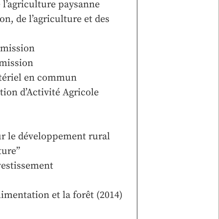
 l’agriculture paysanne
n, de l’agriculture et des
smission
smission
atériel en commun
ion d’Activité Agricole
ur le développement rural
ture”
vestissement
limentation et la forêt (2014)