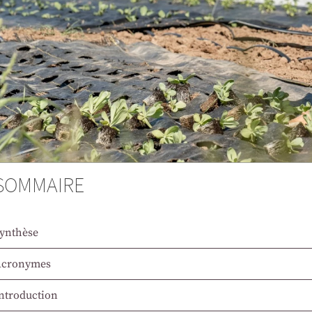
SOMMAIRE
ynthèse
Acronymes
ntroduction