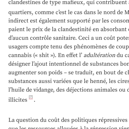
clandestines de type mafieux, qui contribuent à
quartiers, comme c’est le cas dans le nord de 
indirect est également supporté par les cons
paient le prix de la clandestinité en absorbant 
d’aucun contrôle sanitaire. Ceci a un coût pote
usagers compte tenu des phénomènes de coupe 
cannabis (« shit »). En effet l’
adultération
du ca
désigner l’ajout intentionnel de substances b
augmenter son poids – se traduit, en bout de ch
substances aussi variées que le henné, les cires,
l’huile de vidange, des déjections animales ou
[7]
illicites
.
La question du coût des politiques répressives 
que les ressources allouées à la répression vi