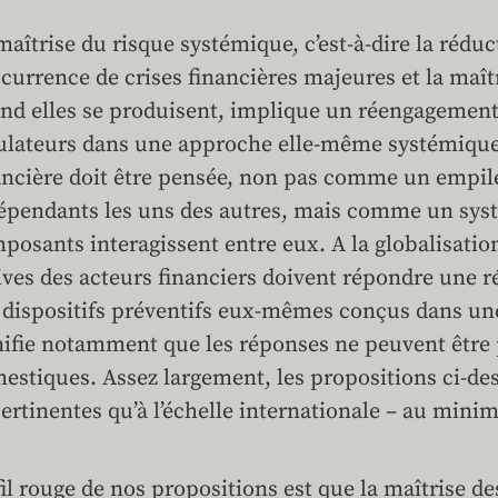
maîtrise du risque systémique, c’est-à-dire la réduc
ccurrence de crises financières majeures et la maî
nd elles se produisent, implique un réengagement 
ulateurs dans une approche elle-même systémique 
ancière doit être pensée, non pas comme un emp
épendants les uns des autres, mais comme un sys
posants interagissent entre eux. A la globalisation
ives des acteurs financiers doivent répondre une ré
 dispositifs préventifs eux-mêmes conçus dans une
nifie notamment que les réponses ne peuvent êtr
estiques. Assez largement, les propositions ci-de
pertinentes qu’à l’échelle internationale – au m
fil rouge de nos propositions est que la maîtrise d