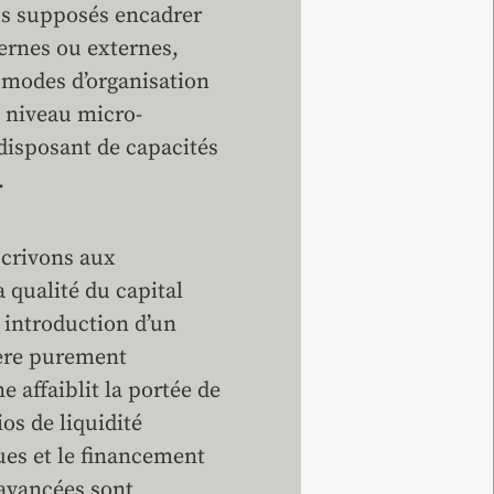
us supposés encadrer
ternes ou externes,
s modes d’organisation
au niveau micro-
 disposant de capacités
.
crivons aux
a qualité du capital
, introduction d’un
tère purement
 affaiblit la portée de
ios de liquidité
ues et le financement
 avancées sont