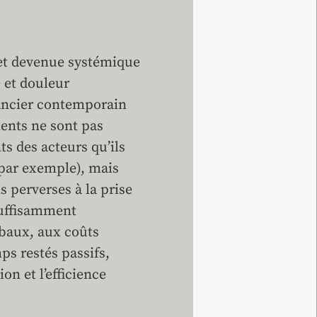
7 et devenue systémique
e et douleur
nancier contemporain
ents ne sont pas
s des acteurs qu’ils
 par exemple), mais
s perverses à la prise
suffisamment
obaux, aux coûts
mps restés passifs,
on et l’efficience