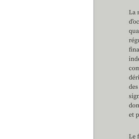
La 
d’o
qua
rég
fin
ind
com
dér
des
sig
dom
et 
Le 