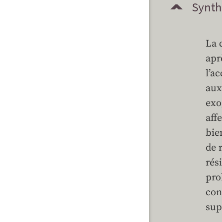
Synth
La 
apr
l’a
aux
exo
aff
bie
de 
rés
pro
con
sup