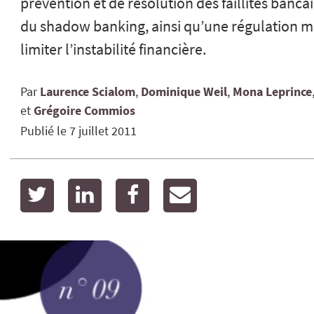
prévention et de résolution des faillites banca
du shadow banking, ainsi qu’une régulation m
limiter l’instabilité financière.
Par
Laurence
Scialom
Dominique
Weil
Mona
Leprince
Grégoire
Commios
Publié le
7 juillet 2011
twitter
linkedin
facebook
email