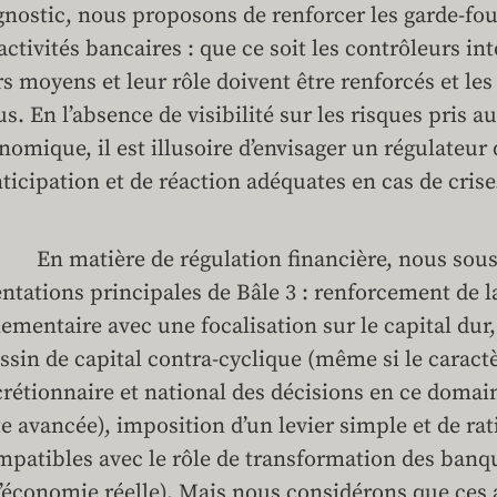
gnostic, nous proposons de renforcer les garde-fo
 activités bancaires : que ce soit les contrôleurs in
rs moyens et leur rôle doivent être renforcés et le
us. En l’absence de visibilité sur les risques pris 
nomique, il est illusoire d’envisager un régulateur
nticipation et de réaction adéquates en cas de crise
n matière de régulation financière, nous sous
entations principales de Bâle 3 : renforcement de l
lementaire avec une focalisation sur le capital dur
ssin de capital contra-cyclique (même si le carac
crétionnaire et national des décisions en ce domaine
te avancée), imposition d’un levier simple et de rat
mpatibles avec le rôle de transformation des banq
l’économie réelle). Mais nous considérons que ces