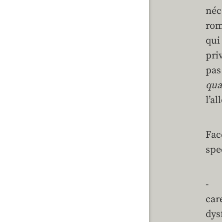
néc
rom
qui
pri
pas
qua
l’a
Fac
spe
- A
car
dys