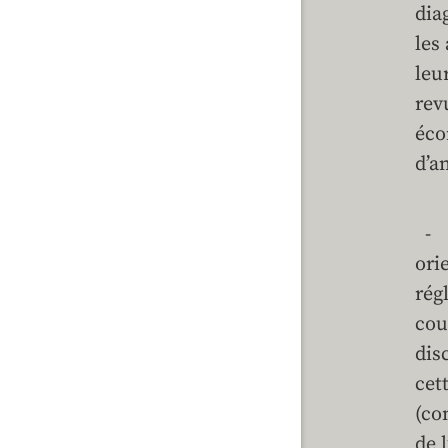
dia
les
leu
rev
éco
d’a
- E
ori
rég
cou
dis
cet
(co
de 