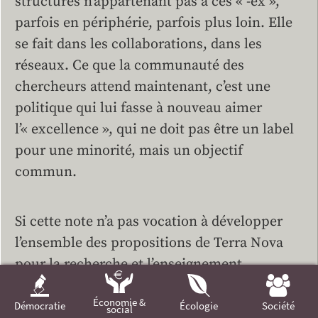
structures n’appartenant pas à ces « -ex »,
parfois en périphérie, parfois plus loin. Elle
se fait dans les collaborations, dans les
réseaux. Ce que la communauté des
chercheurs attend maintenant, c’est une
politique qui lui fasse à nouveau aimer
l’« excellence », qui ne doit pas être un label
pour une minorité, mais un objectif
commun.
Si cette note n’a pas vocation à développer
l’ensemble des propositions de Terra Nova
pour la recherche et l’enseignement
supérieur (qui seront dévoilées dans les
Économie &
prochaines semaines), nous pouvons dès à
Démocratie
Écologie
Société
social