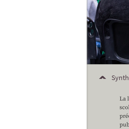
Synth
La 
sco
pré
pub