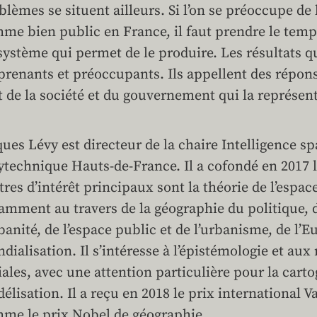
blèmes se situent ailleurs. Si l’on se préoccupe de l
me bien public en France, il faut prendre le temp
système qui permet de le produire. Les résultats qu
prenants et préoccupants. Ils appellent des répon
t de la société et du gouvernement qui la représent
ques Lévy est directeur de la chaire Intelligence spa
ytechnique Hauts-de-France. Il a cofondé en 2017 
tres d’intérêt principaux sont la théorie de l’espac
amment au travers de la géographie du politique, de
rbanité, de l’espace public et de l’urbanisme, de l’E
dialisation. Il s’intéresse à l’épistémologie et au
iales, avec une attention particulière pour la carto
élisation. Il a reçu en 2018 le prix international 
me le prix Nobel de géographie.