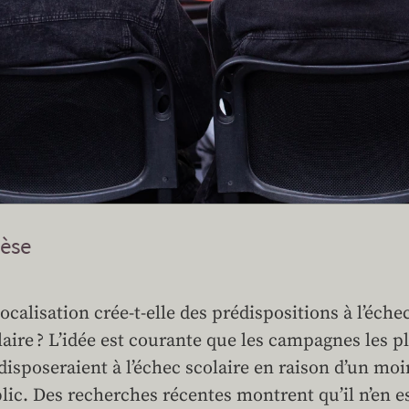
èse
localisation crée-t-elle des prédispositions à l’échec
laire ? L’idée est courante que les campagnes les pl
disposeraient à l’échec scolaire en raison d’un m
lic. Des recherches récentes montrent qu’il n’en es