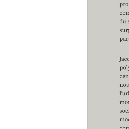
pro
com
du 
sur
par
Jac
pol
cen
not
l’u
mon
soc
mod
com