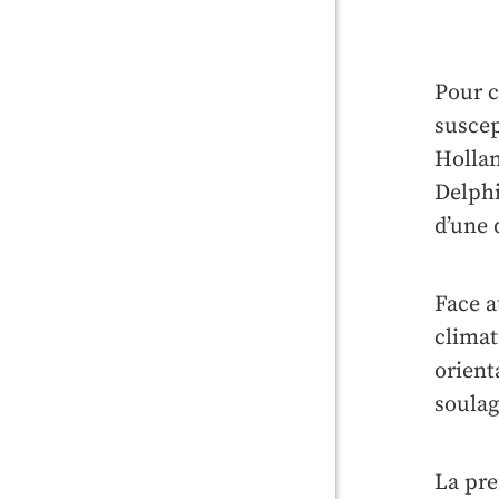
Pour c
suscep
Hollan
Delphi
d’une 
Face a
climat
orient
soulag
La pre