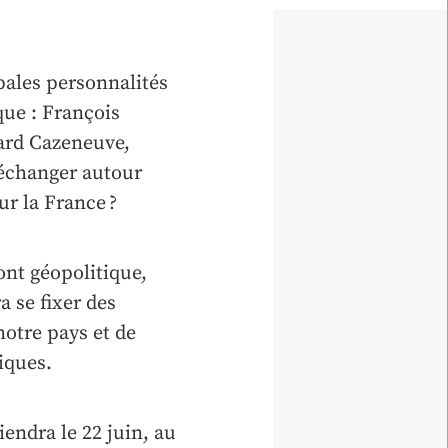
pales personnalités
que : François
ard Cazeneuve,
’échanger autour
ur la France ?
ont géopolitique,
a se fixer des
notre pays et de
iques.
iendra le 22 juin, au