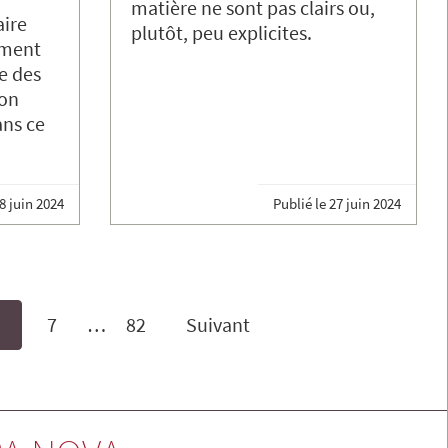
matière ne sont pas clairs ou,
aire
plutôt, peu explicites.
ement
ne des
son
ans ce
8 juin 2024
Publié le
27 juin 2024
7
…
82
Suivant