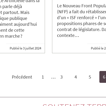
ce Artificielle dans la
Le Nouveau Front Popul
n parle déjà
(NFP) a fait du rétabliss
t partout. Mais
d’un « ISF renforcé » l’u
tique publique
propositions phares de 
aiment aujourd’hui
contrat de législature. D
ent de cette
contexte…
en marche ?
Publié le
3 juillet 2024
Publié le
2
Précédent
1
…
3
4
5
6