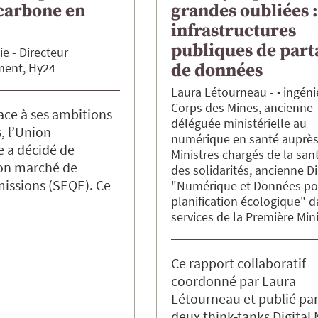
carbone en
grandes oubliées :
infrastructures
publiques de part
ie
Directeur
ment, Hy24
de données
Laura
Létourneau
• ingén
Corps des Mines, ancienne
face à ses ambitions
déléguée ministérielle au
, l’Union
numérique en santé auprès
 a décidé de
Ministres chargés de la san
son marché de
des solidarités, ancienne Di
issions (SEQE). Ce
"Numérique et Données po
planification écologique" d
services de la Première Min
Ce rapport collaboratif
coordonné par Laura
Létourneau et publié par
deux think-tanks Digital