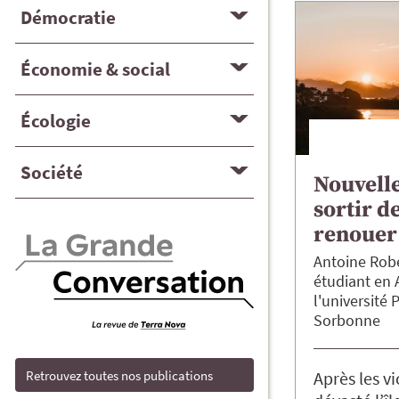
Démocratie
Économie & social
Écologie
Société
Nouvelle
sortir d
renouer 
Antoine
Rob
étudiant en 
l'université 
Sorbonne
Retrouvez toutes nos publications
Après les v