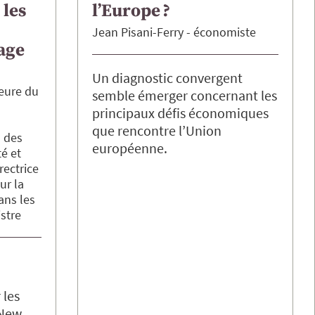
 les
l’Europe ?
Jean
Pisani-Ferry
économiste
age
Un diagnostic convergent
ieure du
semble émerger concernant les
principaux défis économiques
que rencontre l’Union
 des
européenne.
té et
rectrice
ur la
ans les
istre
 les
 New