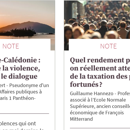
NOTE
NOTE
-Calédonie :
Quel rendement p
e la violence,
on réellement att
le dialogue
de la taxation des
fortunés ?
ert
Pseudonyme d'un
Affaires publiques à
Guillaume
Hannezo
Profe
Paris 1 Panthéon-
associé à l’Ecole Normale
Supérieure, ancien conseill
économique de François
Mitterrand
iolences qui ont