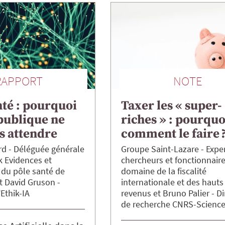
RAPPORT
NOTE
nté : pourquoi
Taxer les « super-
 publique ne
riches » : pourquo
s attendre
comment le faire 
rd
Déléguée générale
Groupe Saint-Lazare
Exper
k Evidences et
chercheurs et fonctionnair
 du pôle santé de
domaine de la fiscalité
David
Gruson
internationale et des hauts
Ethik-IA
revenus
Bruno
Palier
Di
de recherche CNRS-Scienc