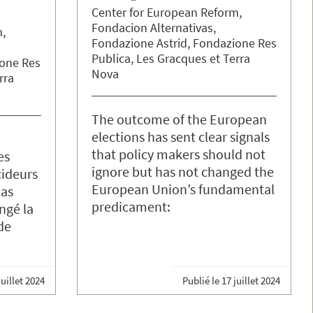
Center for European Reform
Fondacion Alternativas
m
Fondazione Astrid
Fondazione Res
Publica
Les Gracques
Terra
one Res
Nova
rra
The outcome of the European
elections has sent clear signals
that policy makers should not
es
ignore but has not changed the
cideurs
European Union’s fundamental
pas
predicament:
ngé la
de
juillet 2024
Publié le
17 juillet 2024