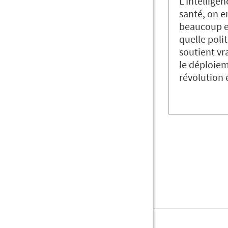
L’Intelligen
santé, on e
beaucoup e
quelle poli
soutient vr
le déploiem
révolution 