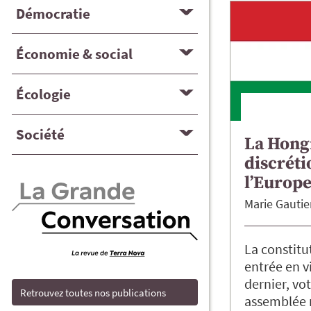
Démocratie
Économie & social
Écologie
Société
La Hongr
discréti
l’Europ
Marie
Gautie
La constitu
entrée en v
dernier, vo
Retrouvez toutes nos publications
assemblée 