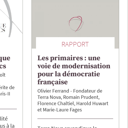
RAPPORT
que
Les primaires : une
cs
voie de modernisation
pour la démocratie
oît
française
rite de
Olivier
Ferrand
Fondateur de
ris-II
Terra Nova
Romain
Prudent
Florence
Chaltiel
Harold
Huwart
Marie-Laure
Fages
lité
us à la