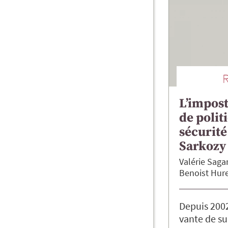
L’impost
de polit
sécurité
Sarkozy
Valérie
Saga
Benoist
Hure
Depuis 2002
vante de s