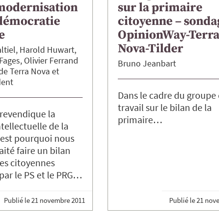
 modernisation
sur la primaire
 démocratie
citoyenne – sonda
e
OpinionWay-Terr
Nova-Tilder
ltiel
Harold
Huwart
Fages
Olivier
Ferrand
Bruno
Jeanbart
de Terra Nova
dent
Dans le cadre du groupe
travail sur le bilan de la
revendique la
primaire…
tellectuelle de la
’est pourquoi nous
ité faire un bilan
es citoyennes
par le PS et le PRG…
Publié le
21 novembre 2011
Publié le
21 nov