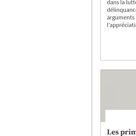
dans la lutt
délinquance
arguments f
l’appréciati
Les prim