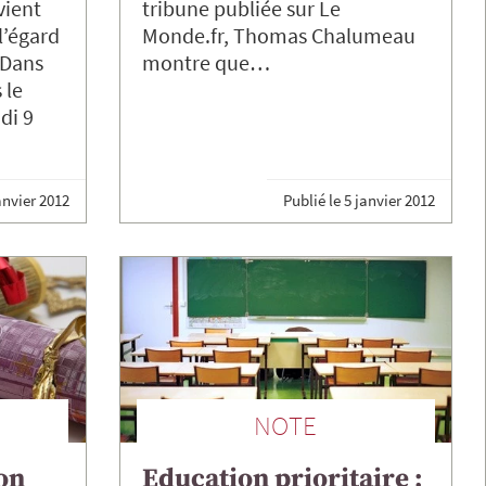
vient
tribune publiée sur Le
l’égard
Monde.fr, Thomas Chalumeau
 Dans
montre que…
 le
di 9
anvier 2012
Publié le
5 janvier 2012
NOTE
on
Education prioritaire :