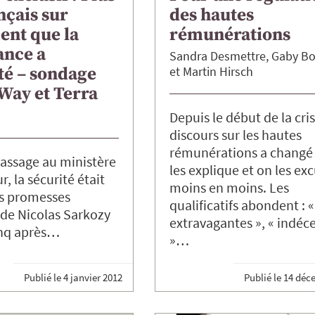
nçais sur
des hautes
ent que la
rémunérations
ance a
Sandra
Desmettre
Gaby
B
é – sondage
Martin
Hirsch
Way et Terra
Depuis le début de la cris
discours sur les hautes
rémunérations a changé 
assage au ministère
les explique et on les ex
ur, la sécurité était
moins en moins. Les
s promesses
qualificatifs abondent : «
 de Nicolas Sarkozy
extravagantes », « indéc
inq après…
»…
Publié le
4 janvier 2012
Publié le
14 déc