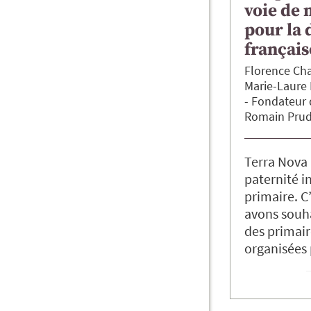
voie de
pour la
français
Florence
Cha
Marie-Laure
Fondateur 
Romain
Pru
Terra Nova 
paternité in
primaire. C
avons souha
des primair
organisées 