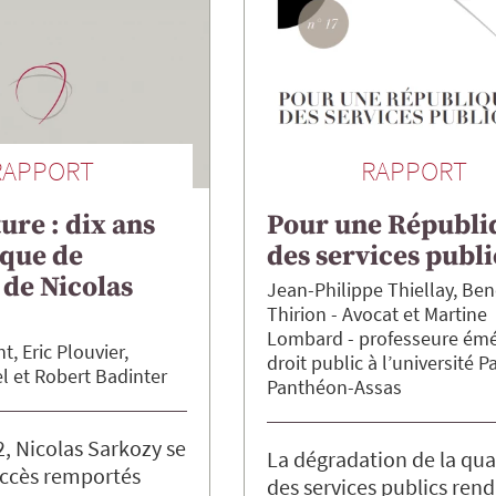
RAPPORT
RAPPORT
ure : dix ans
Pour une Républi
ique de
des services publi
 de Nicolas
Jean-Philippe
Thiellay
Ben
Thirion
Avocat
Martine
Lombard
professeure émé
nt
Eric
Plouvier
droit public à l’université Pa
l
Robert
Badinter
Panthéon-Assas
, Nicolas Sarkozy se
La dégradation de la qua
uccès remportés
des services publics rend