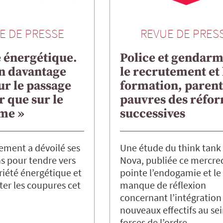
E DE PRESSE
REVUE DE PRES
 énergétique.
Police et gendarm
an davantage
le recrutement et 
ur le passage
formation, parent
r que sur le
pauvres des réfo
rme »
successives
ement a dévoilé ses
Une étude du think tank
s pour tendre vers
Nova, publiée ce mercred
riété énergétique et
pointe l’endogamie et le
iter les coupures cet
manque de réflexion
concernant l’intégration
nouveaux effectifs au se
forces de l’ordre…