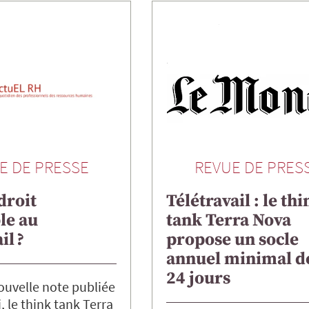
E DE PRESSE
REVUE DE PRES
droit
Télétravail : le th
le au
tank Terra Nova
il ?
propose un socle
annuel minimal d
24 jours
ouvelle note publiée
, le think tank Terra