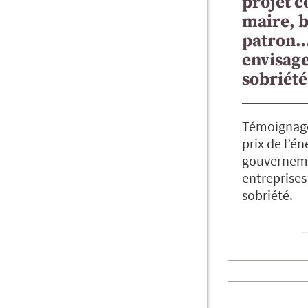
projet co
maire, 
patron…
envisage
sobriété
Témoignages
prix de l’én
gouverneme
entreprises 
sobriété.