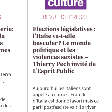
SE
REVUE DE PRESSE
erie:
Elections législatives :
la
l’Italie va-t-elle
s
basculer ? Le monde
rmes
politique et les
violences sexistes –
Thierry Pech invité de
L’Esprit Public
 Terra
i,
Aujourd’hui les Italiens sont
appelé aux urnes. Fratelli
 de
d’Italia est donné favori mais ce
in des
parti postfasciste va t’il arriver