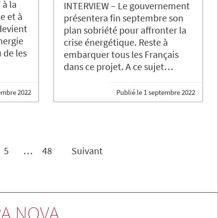
 à la
INTERVIEW – Le gouvernement
e et à
présentera fin septembre son
 devient
plan sobriété pour affronter la
nergie
crise énergétique. Reste à
u de les
embarquer tous les Français
dans ce projet. A ce sujet…
embre 2022
Publié le
1 septembre 2022
5
…
48
Suivant
A NOVA