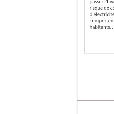
passer l’hiv
risque de 
d’électricit
comportem
habitants