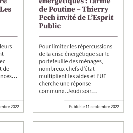
re
énergétiques : l’arme
 Les
de Poutine – Thierry
Pech invité de L’Esprit
Public
lleurs
Pour limiter les répercussions
nt
de la crise énergétique sur le
vec
portefeuille des ménages,
t de
nombreux chefs d’état
hances…
multiplient les aides et l’UE
cherche une réponse
commune. Jeudi soir…
embre 2022
Publié le
11 septembre 2022