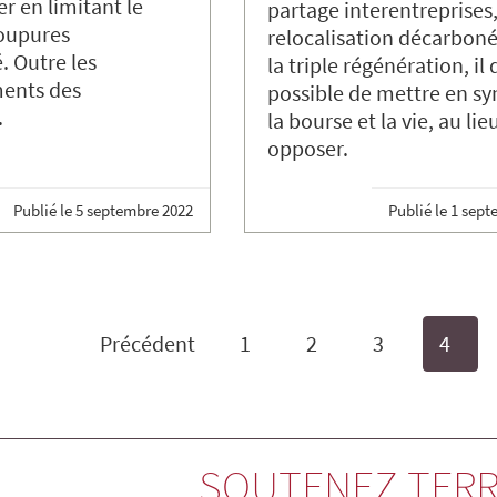
er en limitant le
partage interentreprises,
coupures
relocalisation décarboné
é. Outre les
la triple régénération, il
ents des
possible de mettre en sy
…
la bourse et la vie, au lie
opposer.
Publié le
5 septembre 2022
Publié le
1 sept
Précédent
1
2
3
4
SOUTENEZ TERR