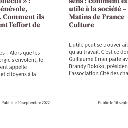
llectif » :
sens : comment êt
bénévole,
utile à la société –
 Comment ils
Matins de France
nt l’effort de
Culture
L’utile peut se trouver ai
qu’au travail. C’est ce do
 – Alors que les
Guillaume Erner parle a
ergie s’envolent, le
Brandy Boloko, présiden
nt appelle
l’association Cité des c
et citoyens à la
Publié le
20 septembre 2022
Publié le
16 sept