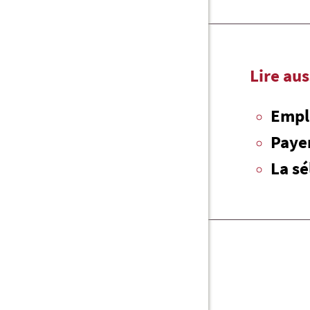
Lire aus
Emplo
Payer
La sé