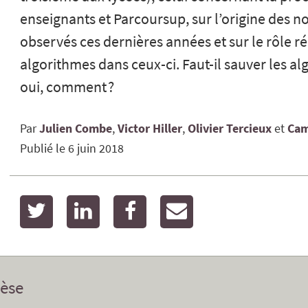
enseignants et Parcoursup, sur l’origine des
observés ces dernières années et sur le rôle r
algorithmes dans ceux-ci. Faut-il sauver les alg
oui, comment ?
Par
Julien
Combe
Victor
Hiller
Olivier
Tercieux
Cam
Publié le
6 juin 2018
twitter
linkedin
facebook
email
èse