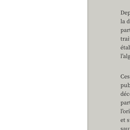
Dep
la 
par
tra
éta
l’a
Ces
pub
déc
par
l’o
et 
sau