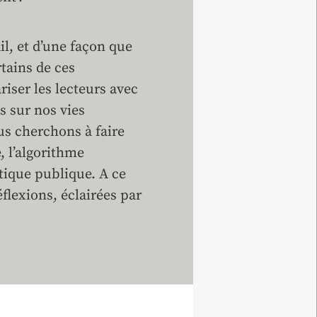
l, et d’une façon que
tains de ces
riser les lecteurs avec
 sur nos vies
us cherchons à faire
, l’algorithme
itique publique. A ce
réflexions, éclairées par