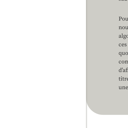
Pou
nou
alg
ces
quo
com
d’a
tit
une