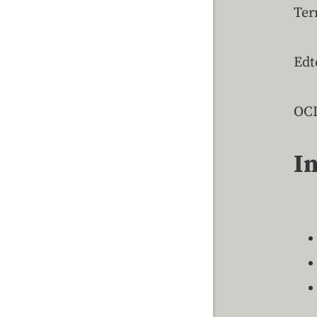
Ter
Edt
OCD
I