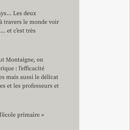
pays… Les deux
à travers le monde voir
 et c’est très
itut Montaigne, on
que : l’efficacité
s mais aussi le délicat
s et les professeurs et
l’école primaire »