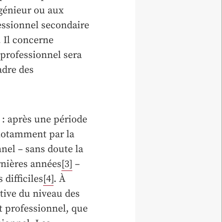
génieur ou aux
essionnel secondaire
. Il concerne
 professionnel sera
adre des
 : après une période
 notamment par la
nel – sans doute la
rnières années
[3]
–
difficiles
[4]
. À
cative du niveau des
nt professionnel, que