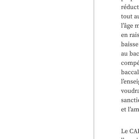
réduct
tout a
l’âge 
en rai
baisse
au bac
compét
baccal
l’ense
voudra
sancti
et l’a
Le CAP