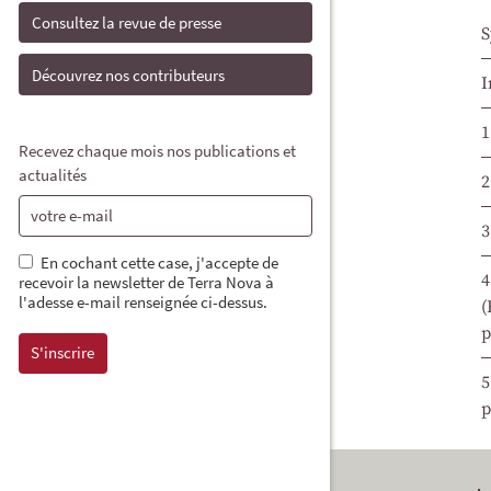
Consultez la revue de presse
S
Découvrez nos contributeurs
I
1
Recevez chaque mois nos publications et
actualités
2
3
En cochant cette case, j'accepte de
4
recevoir la newsletter de Terra Nova à
l'adesse e-mail renseignée ci-dessus.
(
p
5
p