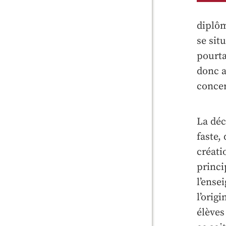
diplôm
se sit
pourta
donc a
concer
La déc
faste,
créati
princi
l’ense
l’orig
élèves