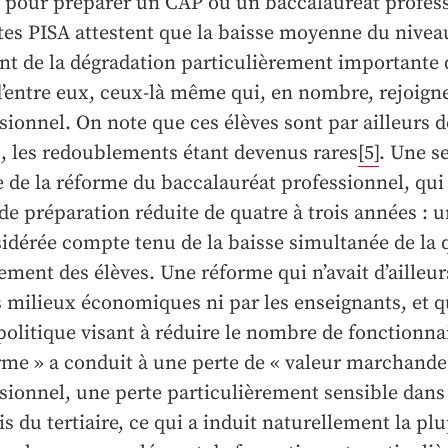
t pour préparer un CAP ou un baccalauréat profes
es PISA attestent que la baisse moyenne du niveau
nt de la dégradation particulièrement importante
’entre eux, ceux-là même qui, en nombre, rejoign
sionnel. On note que ces élèves sont par ailleurs d
, les redoublements étant devenus rares
[5]
. Une s
e de la réforme du baccalauréat professionnel, qui 
de préparation réduite de quatre à trois années : 
idérée compte tenu de la baisse simultanée de la 
ement des élèves. Une réforme qui n’avait d’ailleu
s milieux économiques ni par les enseignants, et q
politique visant à réduire le nombre de fonctionna
rme » a conduit à une perte de « valeur marchande
sionnel, une perte particulièrement sensible dan
s du tertiaire, ce qui a induit naturellement la plu