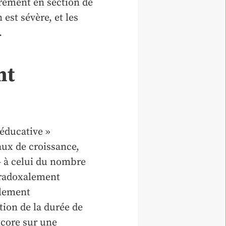
rement en section de
 est sévère, et les
.
nt
 éducative »
taux de croissance,
– à celui du nombre
paradoxalement
llement
ion de la durée de
ncore sur une