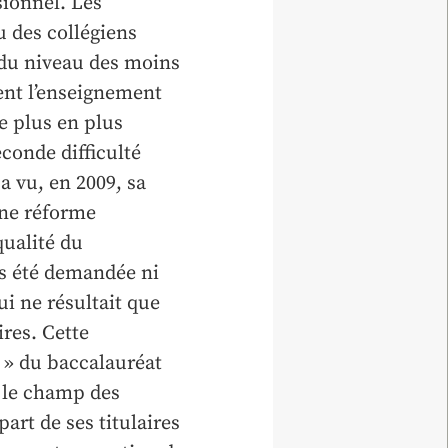
sionnel. Les
 des collégiens
 du niveau des moins
ent l’enseignement
e plus en plus
econde difficulté
a vu, en 2009, sa
une réforme
qualité du
rs été demandée ni
ui ne résultait que
ires. Cette
 » du baccalauréat
s le champ des
part de ses titulaires