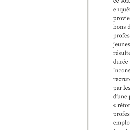
ce soi
enquêt
provie
bons d
profes
jeunes
résult
durée 
incons
recrut
par le
d’une 
« réfo
profes
emploi