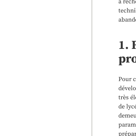
à rech
techni
abando
1.
pro
Pour c
dévelo
très é
de lyc
demeur
paramé
prépar