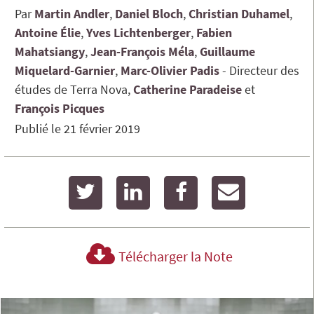
Par
Martin
Andler
Daniel
Bloch
Christian
Duhamel
Antoine
Élie
Yves
Lichtenberger
Fabien
Mahatsiangy
Jean-François
Méla
Guillaume
Miquelard-Garnier
Marc-Olivier
Padis
Directeur des
études de Terra Nova
Catherine
Paradeise
François
Picques
Publié le
21 février 2019
twitter
linkedin
facebook
email
Télécharger la Note