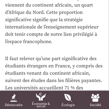
viennent du continent africain, un quart
d’Afrique du Nord. Cette proportion
significative signifie que la stratégie
internationale de l’enseignement supérieur
doit tenir compte de notre lien privilégié à
l’espace francophone.
Il faut relever qu’une part significative des
étudiants étrangers en France, y compris des
étudiants venant du continent africain,
suivent des études dans les filières payantes.
Les universités accueillent 71 % des
étudiants étrangers, le reste se tournant de
plus en plus dans les dernières années vers
Économie &
Démocratie
Écologie
Société
social