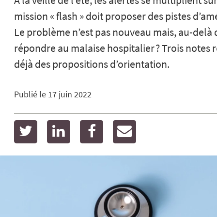
A la veille de l’été, les alertes se multiplient su
mission « flash » doit proposer des pistes d’am
Le problème n’est pas nouveau mais, au-delà
répondre au malaise hospitalier ? Trois notes 
déjà des propositions d’orientation.
Publié le
17 juin 2022
twitter
linkedin
facebook
email