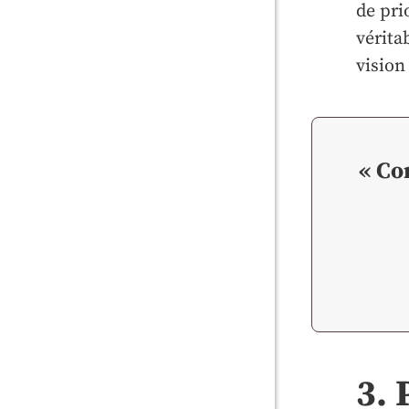
de pri
vérita
vision
« Co
3. 