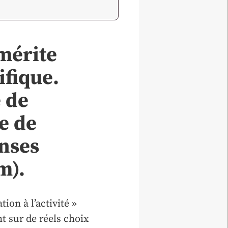
mérite
ifique.
e de
e de
enses
m).
ion à l’activité »
nt sur de réels choix