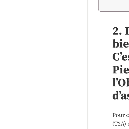
2. 
bie
C’e
Pie
l’O
d’
Pour c
(T2A) 