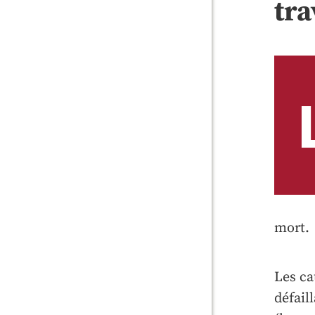
tra
mort.
Les ca
défail