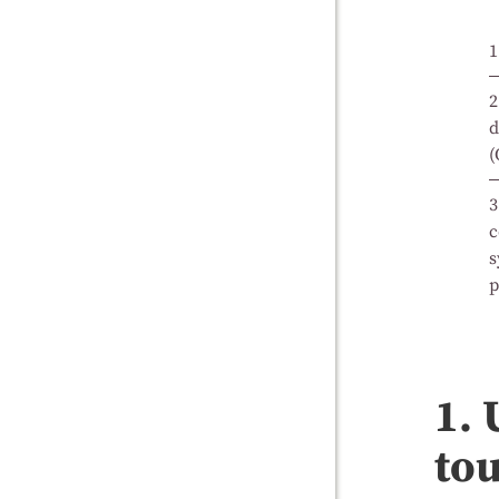
1
2
d
(
3
c
s
p
1. 
tou