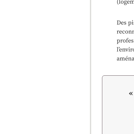
(logem
Des pi
reconn
profes
l’envi
aménag
«